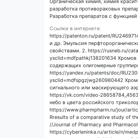
Органическая химия, химия красит
разработка противораковых препа
Разработка препаратов с функцией
Ссылки в интернете:
https://patenton.ru/patent/RU2469
и др. Эмульсия перфторорганическ
свойствами. 2. https://rusneb.ru/c
ysclid=mdfpathkj138201634 Хромов 
содержащих олигомерные группиро
https://yandex.ru/patents/doc/RU2
ysclid=mdfspgzjwg260980442 Хромо
сигнального или маскирующего аэр
https://vk.com/video-28658784_45
небо в цвета российского триколор
https://www.pharmpharm.ru/jour/arti
Rresults of a comparative study of the
//Journal of Pharmacy and Pharmacolog
https://cyberleninka.ru/article/n/med