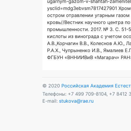
ugarnym-gazom-v-shahtah-zamenitel
ysclid=mdg3ebvsm7817427901 Хромо
остром отравлении угарным газом 
кровь//Вестник научного центра по
промышленности. 2017. № 3. С. 51-5
кислоты из винограда с учетом ос
А.В.,Корчагин В.В., Колеснов А.Ю., 
Р.А.Х., Чупрыненко И.В., Ямалиев Е.
ФГБУН «ВННИИВиВ «Магарач» РАН».– Т
© 2020
Российская Академия Естест
Телефоны: +7 499 709-8104, +7 8412 3
E-mail:
stukova@rae.ru