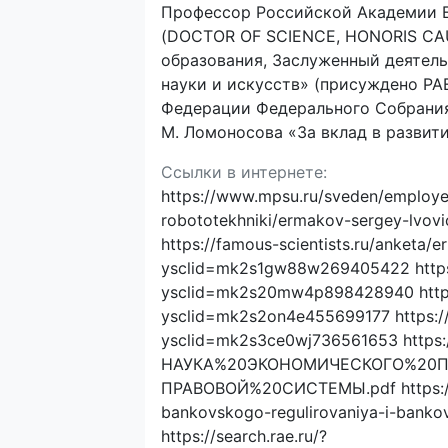
Профессор Российской Академии Е
(DOCTOR OF SCIENCE, HONORIS CAU
образования, Заслуженный деятель
науки и искусств» (присуждено РА
Федерации Федерального Собрания
М. Ломоносова «За вклад в развити
Ссылки в интернете:
https://www.mpsu.ru/sveden/employees
robototekhniki/ermakov-sergey-lvo
https://famous-scientists.ru/anketa/
ysclid=mk2s1gw88w269405422 https:/
ysclid=mk2s20mw4p898428940 https:/
ysclid=mk2s2on4e455699177 https://
ysclid=mk2s3ce0wj736561653 https:/
НАУКА%20ЭКОНОМИЧЕСКОГО%20
ПРАВОВОЙ%20СИСТЕМЫ.pdf https://cy
bankovskogo-regulirovaniya-i-ban
https://search.rae.ru/?