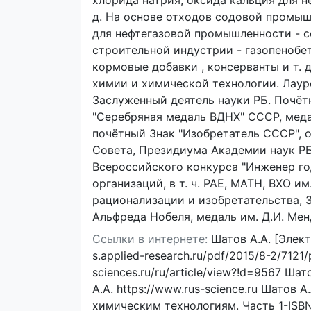
хлорида натрия, оксида кальция для 
д. На основе отходов содовой промы
для нефтегазовой промышленности - с
строительной индустрии - газопенобет
кормовые добавки , консерванты и т. д
химии и химической технологии. Лаур
Заслуженный деятель науки РБ. Почёт
"Серебряная медаль ВДНХ" СССР, медал
почётный Знак "Изобретатель СССР", 
Совета, Президиума Академии наук РБ
Всероссийского конкурса "Инженер го
организаций, в т. ч. РАЕ, МАТН, ВХО 
рационализации и изобретательства, З
Альфреда Нобеля, медаль им. Д.И. Мен
Ссылки в интернете:
Шатов А.А. [Элект
s.applied-research.ru/pdf/2015/8-2/7121/
sciences.ru/ru/article/view?!d=9567 Шатов
А.А. https://www.rus-science.ru Шатов
химическим технологиям. Часть 1-ISBN