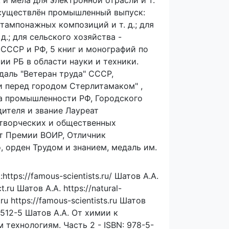
и мела для электронной отрасли и т.
осуществлён промышленный выпуск:
тампонажных композиций и т. д.; для
.; для сельского хозяйства -
й СССР и РФ, 5 книг и монографий по
и РБ в области науки и техники.
даль "Ветеран труда" СССР,
ги перед городом Стерлитамаком" ,
ва промышленности РФ, Городского
ителя и звание Лауреат
 творческих и общественных
еат Премии ВОИР, Отличник
, орден Трудом и знанием, медаль им.
tps://famous-scientists.ru/ Шатов А.А.
.ru Шатов А.А. https://natural-
.ru https://famous-scientists.ru Шатов
6512-5 Шатов А.А. От химии к
технологиям. Часть 2 - ISBN: 978-5-