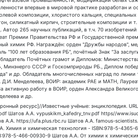
нефтегазовой промышленности, модификаций белых саж 
шленности впервые в мировой практике разработан и 
олевой композиции, хлористого кальция, специальных 
он, силикатный кирпич, строительные композиции и т. д
. Автор 265 научных публикаций, в т.ч. 70 изобретени
еат Премии Правительства РФ и Государственной преми
ный химик РФ. Награждён: орден "Дружбы народов", ме
ь "100 лет образования РБ", почётный Знак "За заслу
обладатель Почётных грамот и Дипломов: Министерст
, Минэнерго СССР и Госкомприроды РБ., Диплом побед
да" и др. Обладатель многочисленных наград по линии
им. Д.И. Менделеева, ВОИР: академик РАЕ и МАТН, Лаур
а активную работу в ВОИР, орден Александра Великого
делеева и др.
ронный ресурс]//Известные учёные: энциклопедия. URL:ht
pdf Шатов А.А. vypuskikm_kafedry_tnv.pdf https//www.isuct
 А.А. https://ufa.plus.rbc.ru Шатов А.А. famous-scientists
 А.А. Химия и химическая технология - ISBN:978-5-4365-
:978-5-466-00930-9 Шатов А.А. От химии к химическим 